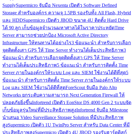
Supply
Supermicro จับมือ Nexenta เปิดตัว Software Defined
Storage สำหรับองค์กร ความจุ 1.5PB รองรับทั้ง All Flash, Hybrid
และ HDD
Supermicro เปิดตัว JBOD ขนาด 4U ติดตั้ง Hard Drive
ได้ 90 ลูก เก็บข้อมูลจำนวนมหาศาลได้ในราคาประหยัด
Time
Server สามารถช่วยปกป้อง Microsoft Active Directory
Infrastructure ให้ทนทานได้อย่างไร
3 ข้อแนะนำ สำหรับการเลือก
จุดติดตั้งเสา GPS ให้ Time Server ทำงานได้เต็มประสิทธิภาพ
3
ข้อแนะนำ สำหรับการเลือกจุดติดตั้งเสา GPS ให้ Time Server
ทำงานได้เต็มประสิทธิภาพ
5 ข้อแนะนำ สำหรับการติดตั้ง Time
Server ภายในองค์กรให้ระบบ Log และ SIEM ใช้งานได้ดีที่สุด
5
ข้อแนะนำ สำหรับการติดตั้ง Time Server ภายในองค์กรให้ระบบ
Log และ SIEM ใช้งานได้ดีที่สุด
ForeScout จับมือ Palo Alto
Networks ยกระดับความสามารถ Next Generation Firewall ให้
ปลอดภัยยิ่งขึ้น
Infortrend เปิดตัว EonStor DS 4000 Gen 2 ระบบจัด
เก็บข้อมูลรุ่นใหม่ที่มีประสิทธิภาพสูง
Infortrend จับมือ Milestone
นำเสนอ Video Surveillance Storage Solution ที่มีประสิทธิภาพ
สูง
Supermicro เปิดตัว 1U TwinPro Server สำหรับ Data Center ที่มี
ประสิทธิภาพสูง
Supermicro เปิดตัว 4U JBOD รองรับฮาร์ดดิสก์