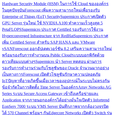
Hardware Security Module (HSM) ในการใช้ Cloud ขององค์กร
ในยุคปัจจุบัน
Forescout เพิ่มความสามารถใหม่เพื่อรองรับ
Enterprise of Things (EoT) Security
Supermicro ประกาศเปิดตัว
GPU Server รุ่นใหม่ ใช้ NVIDIA A100 ทำความเร็วสูงสุด 5
PetaFLOPS
Supermicro ประกาศ Certified รองรับการใช้งาน
Hyperconverged Infrastructure จาก RedHat
Supermicro ประกาศ
เพิ่ม Certified Server สำหรับ SAP HANA และ VMware
vSAN
Forescout ออกอัปเดตเวอร์ชัน 8.2 เสริมความสามารถใหม่
พร้อมรองรับการทำงานบน Public Cloud
ระบบบอกพิกัดด้วย
ดาวเทียมแบบต่างๆ
Supermicro นำ Server ทดสอบ ผ่านการ
รองรับการทำงานร่วมกับโซลูชันของ Oracle จำนวนมากอย่าง
เป็นทางการ
Forescout เปิดตัวโซลูชันรักษาความปลอดภัย
IoT
ปัญหาที่อาจเกิดขึ้นเมื่อเวลาของอุปกรณ์ในระบบไม่ตรงกัน
ข้อจำกัดในการติดตั้ง Time Server ในองค์กร
Array Networks AG
Series ระบบ Secure Access Gateway เข้าถึงเครือข่ายและ
Application จากภายนอกองค์กรได้อย่างมั่นใจ
เปิดตัว Infortrend
EonServ 7000 ระบบ VMS Server บันทึกภาพจากกล้องวงจรปิด
ได้ 570 Channel พร้อมๆ กัน
Edgecore Networks เปิดตัว Switch รุ่น