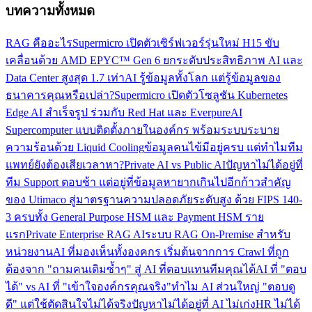
บทความทั้งหมด
RAG คืออะไร
Supermicro เปิดตัวเซิร์ฟเวอร์รุ่นใหม่ H15 ขับ
เคลื่อนด้วย AMD EPYC™ Gen 6 ยกระดับประสิทธิภาพ AI และ
Data Center สูงสุด 1.7 เท่า
AI รู้ข้อมูลทั้งโลก แต่รู้ข้อมูลของ
ธนาคารคุณหรือเปล่า?
Supermicro เปิดตัวโซลูชัน Kubernetes
Edge AI สำเร็จรูป ร่วมกับ Red Hat และ Everpure
AI
Supercomputer แบบติดตั้งภายในองค์กร พร้อมระบบระบาย
ความร้อนด้วย Liquid Cooling
ข้อมูลคนไข้มีอยู่ครบ แต่ทำไมทีม
แพทย์ยังต้องเสียเวลาหา?
Private AI vs Public AI
ปัญหาไม่ได้อยู่ที่
ทีม Support ตอบช้า แต่อยู่ที่ข้อมูลหายากเกินไป
อีกก้าวสำคัญ
ของ Utimaco สู่มาตรฐานความปลอดภัยระดับสูง ด้วย FIPS 140-
3 ครบทั้ง General Purpose HSM และ Payment HSM ราย
แรก
Private Enterprise RAG AI
ระบบ RAG On-Premise สำหรับ
หน่วยงาน
AI ที่มองเห็นทั้งองคกร เริ่มต้นจากการ Crawl ที่ถูก
ต้อง
จาก "ถามคนเดิมซ้ำๆ" สู่ AI ที่ตอบแทนทีมคุณได้
AI ที่ "ตอบ
ได้" vs AI ที่ "เข้าใจองค์กรคุณจริง"
ทำไม AI ส่วนใหญ่ "ตอบดู
ดี" แต่ใช้ตัดสินใจไม่ได้จริง
ปัญหาไม่ได้อยู่ที่ AI ไม่เก่ง
HR ไม่ได้