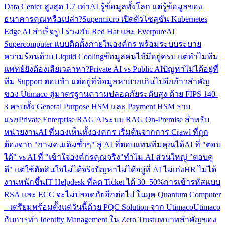
Data Center สูงสุด 1.7 เท่า
AI รู้ข้อมูลทั้งโลก แต่รู้ข้อมูลของ
ธนาคารคุณหรือเปล่า?
Supermicro เปิดตัวโซลูชัน Kubernetes
Edge AI สำเร็จรูป ร่วมกับ Red Hat และ Everpure
AI
Supercomputer แบบติดตั้งภายในองค์กร พร้อมระบบระบาย
ความร้อนด้วย Liquid Cooling
ข้อมูลคนไข้มีอยู่ครบ แต่ทำไมทีม
แพทย์ยังต้องเสียเวลาหา?
Private AI vs Public AI
ปัญหาไม่ได้อยู่ที่
ทีม Support ตอบช้า แต่อยู่ที่ข้อมูลหายากเกินไป
อีกก้าวสำคัญ
ของ Utimaco สู่มาตรฐานความปลอดภัยระดับสูง ด้วย FIPS 140-
3 ครบทั้ง General Purpose HSM และ Payment HSM ราย
แรก
Private Enterprise RAG AI
ระบบ RAG On-Premise สำหรับ
หน่วยงาน
AI ที่มองเห็นทั้งองคกร เริ่มต้นจากการ Crawl ที่ถูก
ต้อง
จาก "ถามคนเดิมซ้ำๆ" สู่ AI ที่ตอบแทนทีมคุณได้
AI ที่ "ตอบ
ได้" vs AI ที่ "เข้าใจองค์กรคุณจริง"
ทำไม AI ส่วนใหญ่ "ตอบดู
ดี" แต่ใช้ตัดสินใจไม่ได้จริง
ปัญหาไม่ได้อยู่ที่ AI ไม่เก่ง
HR ไม่ได้
งานหนักขึ้น
IT Helpdesk ที่ลด Ticket ได้ 30–50%
การเข้ารหัสแบบ
RSA และ ECC จะไม่ปลอดภัยอีกต่อไป ในยุค Quantum Computer
– เตรียมพร้อมตั้งแต่วันนี้ด้วย PQC Solution จาก Utimaco
Utimaco
กับการทำ Identity Management ใน Zero Trust
บทบาทสำคัญของ