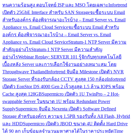
ทนความร้อนสูง ตอบโจทย์ ISP และ MSO โดยเฉพาะ
Infortrend
เปิดตัว 25GbE Interface สำหรับ SAN Storage
จะซื้อระบบ Email
สำหรับองค์กร ต้องพิจารณาอะไรบ้าง – Email Server vs. Email
Appliance vs. Email Cloud Service
จะซื้อระบบ Email สำหรับ
องค์กร ต้องพิจารณาอะไรบ้าง – Email Server vs. Email
Appliance vs. Email Cloud Service
Stratum-1 NTP Server มีความ
สำคัญอย่างไร
Stratum-1 NTP Server มีความสำคัญ
อย่างไร
Webinar Replay: SERVER 101 รู้จักกับทุกเทคโนโลยี
เบื้องหลัง Server และการเลือกใช้งานอย่างเหมาะสม โดย
Throughwave Thailand
Infortrend จับมือ Milestone เปิดตัว NVR
Storage Server ที่รองรับกล้อง CCTV สูงสุด 150 กล้อง
Infortrend
เปิดตัว EonStor DS 4000 Gen 2 เร็วสูงสุด 1.5 ล้าน IOPS พร้อม
Cache สูงสุด 128GB
Supermicro เปิดตัว 1U TwinPro – 2 Hot-
swappable Server ในขนาด 1U พร้อม Redundant Power
Supply
Supermicro จับมือ Nexenta เปิดตัว Software Defined
Storage สำหรับองค์กร ความจุ 1.5PB รองรับทั้ง All Flash, Hybrid
และ HDD
Supermicro เปิดตัว JBOD ขนาด 4U ติดตั้ง Hard Drive
ได้ 90 ลูก เก็บข้อมูลจำนวนมหาศาลได้ในราคาประหยัด
Time