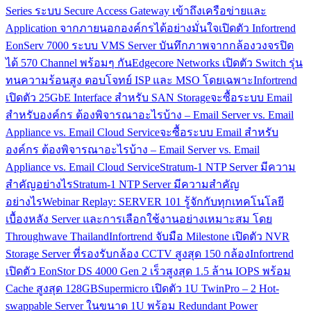
Series ระบบ Secure Access Gateway เข้าถึงเครือข่ายและ
Application จากภายนอกองค์กรได้อย่างมั่นใจ
เปิดตัว Infortrend
EonServ 7000 ระบบ VMS Server บันทึกภาพจากกล้องวงจรปิด
ได้ 570 Channel พร้อมๆ กัน
Edgecore Networks เปิดตัว Switch รุ่น
ทนความร้อนสูง ตอบโจทย์ ISP และ MSO โดยเฉพาะ
Infortrend
เปิดตัว 25GbE Interface สำหรับ SAN Storage
จะซื้อระบบ Email
สำหรับองค์กร ต้องพิจารณาอะไรบ้าง – Email Server vs. Email
Appliance vs. Email Cloud Service
จะซื้อระบบ Email สำหรับ
องค์กร ต้องพิจารณาอะไรบ้าง – Email Server vs. Email
Appliance vs. Email Cloud Service
Stratum-1 NTP Server มีความ
สำคัญอย่างไร
Stratum-1 NTP Server มีความสำคัญ
อย่างไร
Webinar Replay: SERVER 101 รู้จักกับทุกเทคโนโลยี
เบื้องหลัง Server และการเลือกใช้งานอย่างเหมาะสม โดย
Throughwave Thailand
Infortrend จับมือ Milestone เปิดตัว NVR
Storage Server ที่รองรับกล้อง CCTV สูงสุด 150 กล้อง
Infortrend
เปิดตัว EonStor DS 4000 Gen 2 เร็วสูงสุด 1.5 ล้าน IOPS พร้อม
Cache สูงสุด 128GB
Supermicro เปิดตัว 1U TwinPro – 2 Hot-
swappable Server ในขนาด 1U พร้อม Redundant Power