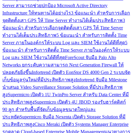
Server สามารถช่วยปกป้อง Microsoft Active Directory
Infrastructure ให้ทนทานได้อย่างไร
3 ข้อแนะนำ สำหรับการเลือก
จุดติดตั้งเสา GPS ให้ Time Server ทำงานได้เต็มประสิทธิภาพ
3
ข้อแนะนำ สำหรับการเลือกจุดติดตั้งเสา GPS ให้ Time Server
ทำงานได้เต็มประสิทธิภาพ
5 ข้อแนะนำ สำหรับการติดตั้ง Time
Server ภายในองค์กรให้ระบบ Log และ SIEM ใช้งานได้ดีที่สุด
5
ข้อแนะนำ สำหรับการติดตั้ง Time Server ภายในองค์กรให้ระบบ
Log และ SIEM ใช้งานได้ดีที่สุด
ForeScout จับมือ Palo Alto
Networks ยกระดับความสามารถ Next Generation Firewall ให้
ปลอดภัยยิ่งขึ้น
Infortrend เปิดตัว EonStor DS 4000 Gen 2 ระบบจัด
เก็บข้อมูลรุ่นใหม่ที่มีประสิทธิภาพสูง
Infortrend จับมือ Milestone
นำเสนอ Video Surveillance Storage Solution ที่มีประสิทธิภาพ
สูง
Supermicro เปิดตัว 1U TwinPro Server สำหรับ Data Center ที่มี
ประสิทธิภาพสูง
Supermicro เปิดตัว 4U JBOD รองรับฮาร์ดดิสก์
90 ลูก สำหรับพื้นที่จัดเก็บข้อมูลขนาดใหญ่และ
ประหยัด
Supermicro จับมือ Nexenta เปิดตัว Storage Solution ที่มี
ประสิทธิภาพสูง
Cisco Meraki เปิดตัว Systems Manager Enterprise
รุกตลาด Cloud-based Enterprise Mobile Management
แนวทางการ