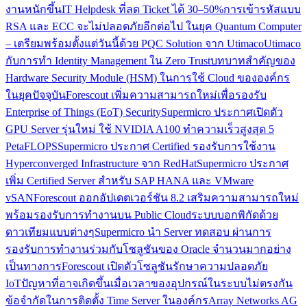
งานหนักขึ้น
IT Helpdesk ที่ลด Ticket ได้ 30–50%
การเข้ารหัสแบบ
RSA และ ECC จะไม่ปลอดภัยอีกต่อไป ในยุค Quantum Computer
– เตรียมพร้อมตั้งแต่วันนี้ด้วย PQC Solution จาก Utimaco
Utimaco
กับการทำ Identity Management ใน Zero Trust
บทบาทสำคัญของ
Hardware Security Module (HSM) ในการใช้ Cloud ขององค์กร
ในยุคปัจจุบัน
Forescout เพิ่มความสามารถใหม่เพื่อรองรับ
Enterprise of Things (EoT) Security
Supermicro ประกาศเปิดตัว
GPU Server รุ่นใหม่ ใช้ NVIDIA A100 ทำความเร็วสูงสุด 5
PetaFLOPS
Supermicro ประกาศ Certified รองรับการใช้งาน
Hyperconverged Infrastructure จาก RedHat
Supermicro ประกาศ
เพิ่ม Certified Server สำหรับ SAP HANA และ VMware
vSAN
Forescout ออกอัปเดตเวอร์ชัน 8.2 เสริมความสามารถใหม่
พร้อมรองรับการทำงานบน Public Cloud
ระบบบอกพิกัดด้วย
ดาวเทียมแบบต่างๆ
Supermicro นำ Server ทดสอบ ผ่านการ
รองรับการทำงานร่วมกับโซลูชันของ Oracle จำนวนมากอย่าง
เป็นทางการ
Forescout เปิดตัวโซลูชันรักษาความปลอดภัย
IoT
ปัญหาที่อาจเกิดขึ้นเมื่อเวลาของอุปกรณ์ในระบบไม่ตรงกัน
ข้อจำกัดในการติดตั้ง Time Server ในองค์กร
Array Networks AG